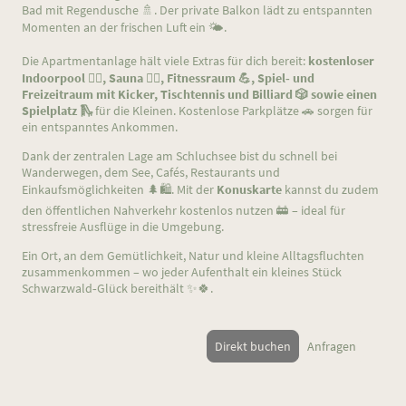
Bad mit Regendusche 🚿. Der private Balkon lädt zu entspannten
Momenten an der frischen Luft ein 🌤️.
Die Apartmentanlage hält viele Extras für dich bereit:
kostenloser
Indoorpool 🏊‍♀️, Sauna 🧖‍♀️, Fitnessraum 💪, Spiel‑ und
Freizeitraum mit Kicker, Tischtennis und Billiard 🎲 sowie einen
Spielplatz 🛝
für die Kleinen. Kostenlose Parkplätze 🚗 sorgen für
ein entspanntes Ankommen.
Dank der zentralen Lage am Schluchsee bist du schnell bei
Wanderwegen, dem See, Cafés, Restaurants und
Einkaufsmöglichkeiten 🌲🛍️. Mit der
Konuskarte
kannst du zudem
den öffentlichen Nahverkehr kostenlos nutzen 🚋 – ideal für
stressfreie Ausflüge in die Umgebung.
Ein Ort, an dem Gemütlichkeit, Natur und kleine Alltagsfluchten
zusammenkommen – wo jeder Aufenthalt ein kleines Stück
Schwarzwald‑Glück bereithält ✨🍀.
Direkt buchen
Anfragen