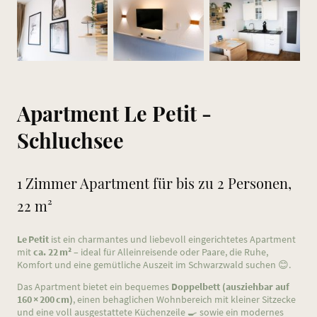
Apartment Le Petit -
Schluchsee
1 Zimmer Apartment für bis zu 2 Personen,
22 m²
Le Petit
ist ein charmantes und liebevoll eingerichtetes Apartment
mit
ca. 22 m²
– ideal für Alleinreisende oder Paare, die Ruhe,
Komfort und eine gemütliche Auszeit im Schwarzwald suchen 😊.
Das Apartment bietet ein bequemes
Doppelbett (ausziehbar auf
160 × 200 cm)
, einen behaglichen Wohnbereich mit kleiner Sitzecke
und eine voll ausgestattete Küchenzeile 🍳 sowie ein modernes