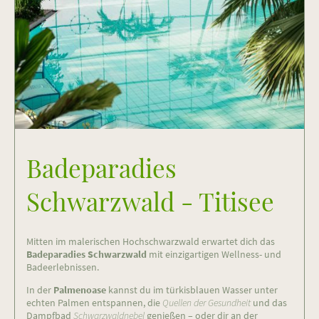
Badeparadies
Schwarzwald - Titisee
Mitten im malerischen Hochschwarzwald erwartet dich das
Badeparadies Schwarzwald
mit einzigartigen Wellness- und
Badeerlebnissen.
In der
Palmenoase
kannst du im türkisblauen Wasser unter
echten Palmen entspannen, die
Quellen der Gesundheit
und das
Dampfbad
Schwarzwaldnebel
genießen – oder dir an der