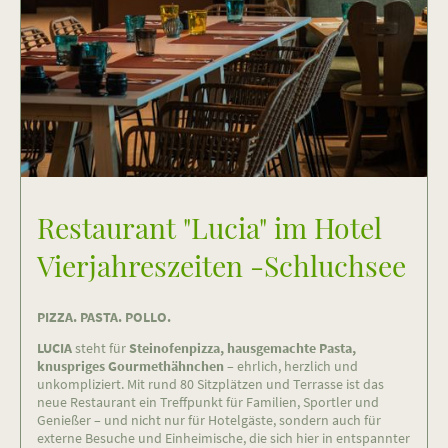
Restaurant "Lucia" im Hotel
Vierjahreszeiten -Schluchsee
PIZZA. PASTA. POLLO.
LUCIA
steht für
Steinofenpizza, hausgemachte Pasta,
knuspriges Gourmethähnchen
– ehrlich, herzlich und
unkompliziert. Mit rund 80 Sitzplätzen und Terrasse ist das
neue Restaurant ein Treffpunkt für Familien, Sportler und
Genießer – und nicht nur für Ho­tel­gäs­te, sondern auch für
externe Besuche und Ein­hei­mi­sche, die sich hier in entspannter