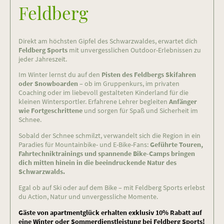
Feldberg
Direkt am höchsten Gipfel des Schwarzwaldes, erwartet dich
Feldberg Sports
mit unvergesslichen Outdoor-Erlebnissen zu
jeder Jahreszeit.
Im Winter lernst du auf den
Pisten des Feldbergs Skifahren
oder Snowboarden
– ob im Gruppenkurs, im privaten
Coaching oder im liebevoll gestalteten Kinderland für die
kleinen Wintersportler. Erfahrene Lehrer begleiten
Anfänger
wie Fortgeschrittene
und sorgen für Spaß und Sicherheit im
Schnee.
Sobald der Schnee schmilzt, verwandelt sich die Region in ein
Paradies für Mountainbike- und E-Bike-Fans:
Geführte Touren,
Fahrtechniktrainings und spannende Bike-Camps bringen
dich mitten hinein in die beeindruckende Natur des
Schwarzwalds.
Egal ob auf Ski oder auf dem Bike – mit Feldberg Sports erlebst
du Action, Natur und unvergessliche Momente.
Gäste von apartmentglück erhalten exklusiv 10% Rabatt auf
eine Winter oder Sommerdienstleistung bei Feldberg Sports!