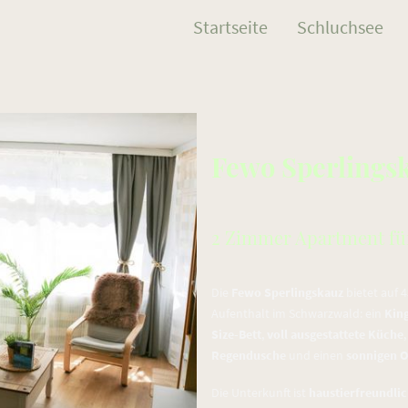
Startseite
Schluchsee
Fewo Sperlings
2 Zimmer Apartment für
Die
Fewo Sperlingskauz
bietet auf 
Aufenthalt im Schwarzwald: ein
King
Size-Bett
,
voll ausgestattete Küche
Regendusche
und einen
sonnigen 
Die Unterkunft ist
haustierfreundli