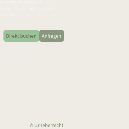
izeitraum
sowie kostenfreien
ien oder Tierliebhaber, die Natur,
 möchten.
Direkt buchen
Anfragen
© Urheberrecht.