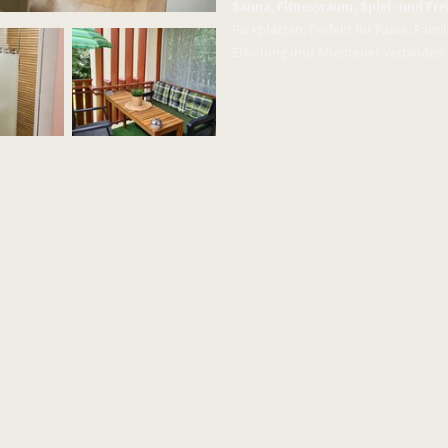
Sauna, Fitnessraum, Spiel- und Fre
Parkplätzen. Perfekt für Paare, Famil
Erholung und Abenteuer verbinden