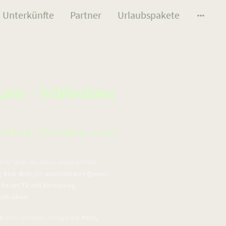
Unterkünfte
Partner
Urlaubspakete
kauz - Schluchsee
 bis zu 4 Personen, 43 m²
43 m² alles für einen entspannten
-Size-Bett
, ein
ausziehbares Queen-
,
Smart-TV mit Streaming
,
Ostbalkon
.
ch
und Teil einer Anlage mit
Pool,